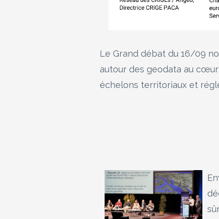
Le Grand débat du 16/09 nou
autour des geodata au cœur d
échelons territoriaux et rég
En
dé
sû