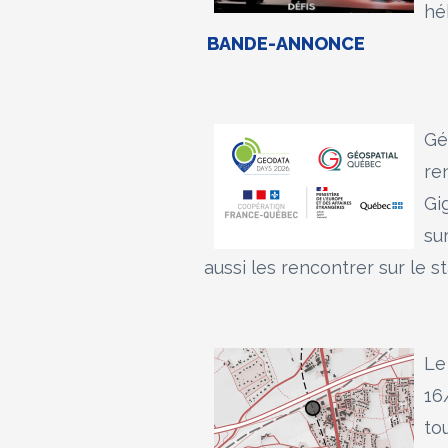
hé
BANDE-ANNONCE
Gé
re
Gi
su
aussi les rencontrer sur le 
Le
16
to