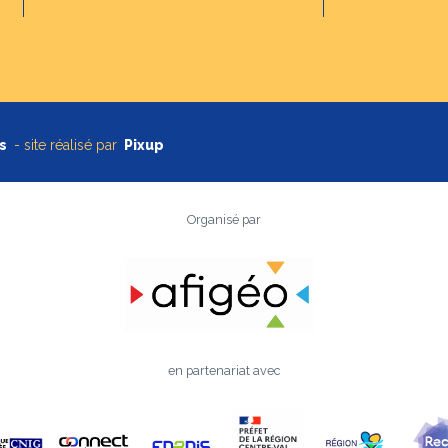
s
- site réalisé par
Pixup
Organisé par
en partenariat avec