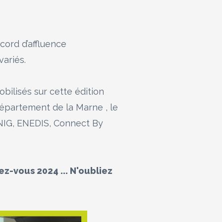
ord d’affluence
ariés.
bilisés sur cette édition
 Département de la Marne , le
CNIG, ENEDIS, Connect By
ez-vous 2024 ... N'oubliez