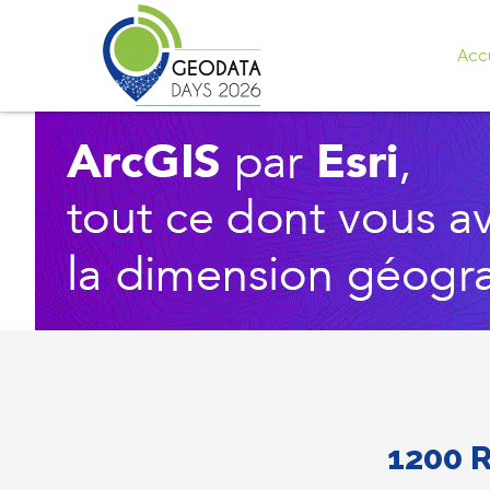
Acc
1200 