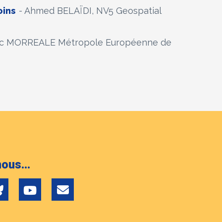
oins
- Ahmed BELAÏDI, NV5 Geospatial
oc MORREALE Métropole Européenne de
ous...