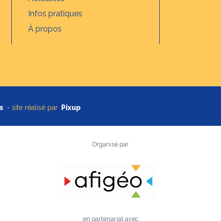
Infos pratiques
À propos
s
- site réalisé par
Pixup
Organisé par
en partenariat avec