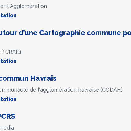
ient Agglomération
tation
autour d’une Cartographie commune po
IP CRAIG
tation
 commun Havrais
mmunauté de l'agglomération havraise (CODAH)
tation
 PCRS
media