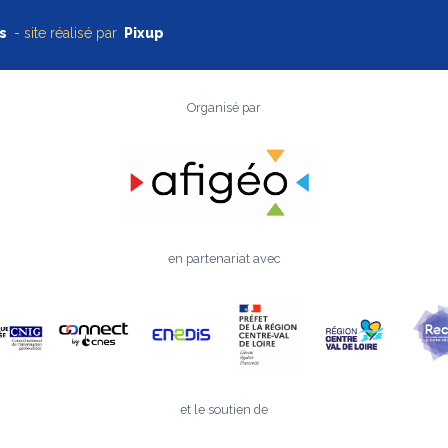
s
- site réalisé par
Pixup
Organisé par
en partenariat avec
et le soutien de